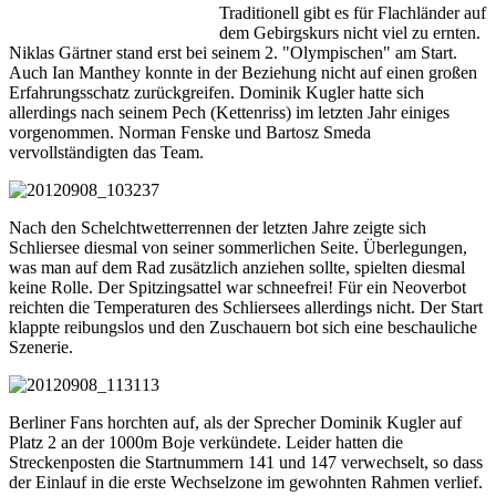
Traditionell gibt es für Flachländer auf
dem Gebirgskurs nicht viel zu ernten.
Niklas Gärtner stand erst bei seinem 2. "Olympischen" am Start.
Auch Ian Manthey konnte in der Beziehung nicht auf einen großen
Erfahrungsschatz zurückgreifen. Dominik Kugler hatte sich
allerdings nach seinem Pech (Kettenriss) im letzten Jahr einiges
vorgenommen. Norman Fenske und Bartosz Smeda
vervollständigten das Team.
Nach den Schelchtwetterrennen der letzten Jahre zeigte sich
Schliersee diesmal von seiner sommerlichen Seite. Überlegungen,
was man auf dem Rad zusätzlich anziehen sollte, spielten diesmal
keine Rolle. Der Spitzingsattel war schneefrei! Für ein Neoverbot
reichten die Temperaturen des Schliersees allerdings nicht. Der Start
klappte reibungslos und den Zuschauern bot sich eine beschauliche
Szenerie.
Berliner Fans horchten auf, als der Sprecher Dominik Kugler auf
Platz 2 an der 1000m Boje verkündete. Leider hatten die
Streckenposten die Startnummern 141 und 147 verwechselt, so dass
der Einlauf in die erste Wechselzone im gewohnten Rahmen verlief.