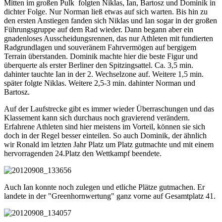
Mitten im großen Pulk folgten Niklas, Ian, Bartosz und Dominik in
dichter Folge. Nur Norman ließ etwas auf sich warten. Bis hin zu
den ersten Anstiegen fanden sich Niklas und Ian sogar in der großen
Führungsgruppe auf dem Rad wieder. Dann begann aber ein
gnadenloses Ausscheidungsrennen, das nur Athleten mit fundierten
Radgrundlagen und souveränem Fahrvermögen auf bergigem
Terrain überstanden. Dominik machte hier die beste Figur und
überquerte als erster Berliner den Spitzingsattel. Ca. 3,5 min.
dahinter tauchte Ian in der 2. Wechselzone auf. Weitere 1,5 min.
später folgte Niklas. Weitere 2,5-3 min. dahinter Norman und
Bartosz.
Auf der Laufstrecke gibt es immer wieder Überraschungen und das
Klassement kann sich durchaus noch gravierend verändern.
Erfahrene Athleten sind hier meistens im Vorteil, können sie sich
doch in der Regel besser einteilen. So auch Dominik, der ähnlich
wir Ronald im letzten Jahr Platz um Platz gutmachte und mit einem
hervorragenden 24.Platz den Wettkampf beendete.
Auch Ian konnte noch zulegen und etliche Plätze gutmachen. Er
landete in der "Greenhornwertung" ganz vorne auf Gesamtplatz 41.