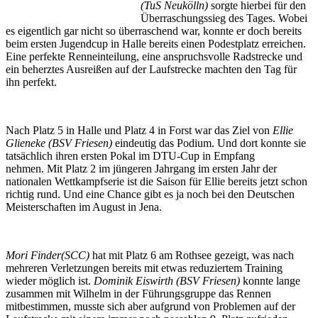
(TuS Neukölln)
sorgte hierbei für den
Überraschungssieg des Tages. Wobei
es eigentlich gar nicht so überraschend war, konnte er doch bereits
beim ersten Jugendcup in Halle bereits einen Podestplatz erreichen.
Eine perfekte Renneinteilung, eine anspruchsvolle Radstrecke und
ein beherztes Ausreißen auf der Laufstrecke machten den Tag für
ihn perfekt.
Nach Platz 5 in Halle und Platz 4 in Forst war das Ziel von
Ellie
Glieneke (BSV Friesen)
eindeutig das Podium. Und dort konnte sie
tatsächlich ihren ersten Pokal im DTU-Cup in Empfang
nehmen. Mit Platz 2 im jüngeren Jahrgang im ersten Jahr der
nationalen Wettkampfserie ist die Saison für Ellie bereits jetzt schon
richtig rund. Und eine Chance gibt es ja noch bei den Deutschen
Meisterschaften im August in Jena.
Mori Finder(SCC)
hat mit Platz 6 am Rothsee gezeigt, was nach
mehreren Verletzungen bereits mit etwas reduziertem Training
wieder möglich ist.
Dominik Eiswirth (BSV Friesen)
konnte lange
zusammen mit Wilhelm in der Führungsgruppe das Rennen
mitbestimmen, musste sich aber aufgrund von Problemen auf der