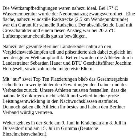
Die Wettkampfbedingungen waren nahezu ideal. Bei 17° C
Wassertemperatur wurde der Neoprenanzug zwangsverordnet . Eine
flache, nahezu windstille Radstrecke (2,5 km Wendepunktrunde)
war ein Garant für schnelle Radzeiten. Der abschließende Lauf mit
Crosscharakter und einem fiesen Anstieg war bei 20-25°C
Lufttemperatur ebenfalls gut zu bewältigen.
Nahezu der gesamte Berliner Landeskader nahm an den
Vergleichswettkämpfen teil und präsentierte sich dabei zugleich im
neu designten Wettkampfoutfit. Betreut wurden die Athleten durch
Landestrainer Sebastian Hauer und BTU Geschäftsführer Joachim
Herrgesell, sowie zahlreiche mitgereiste Eltern.
Mit "nur" zwei Top Ten Platzierungen blieb das Gesamtergebnis
sicherlich ein wenig hinter den Erwartungen der Trainer und des
Verbandes zurück. Unsere Athleten mussten feststellen, dass die
nationale Konkurrenz nicht schläft und weiterhin eine große
Leistungsentwicklung in den Nachwuchsklassen stattfindet.
Dennoch gaben alle Athleten ihr bestes und haben den Berliner
Verband würdig vertreten.
Weiter geht es in der Serie am 9. Juni in Kraichgau am 8. Juli in
Düsseldorf und am 15. Juli in Grimma (Deutsche
Einzelmeisterschaften).