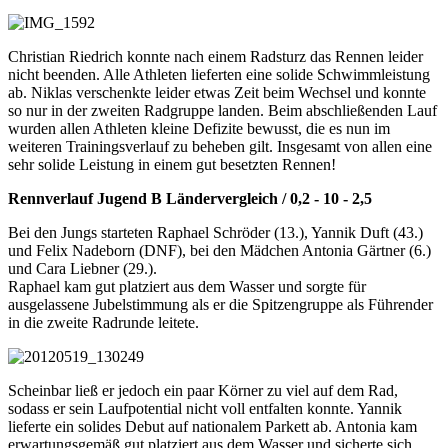
Christian Riedrich konnte nach einem Radsturz das Rennen leider
nicht beenden. Alle Athleten lieferten eine solide Schwimmleistung
ab. Niklas verschenkte leider etwas Zeit beim Wechsel und konnte
so nur in der zweiten Radgruppe landen. Beim abschließenden Lauf
wurden allen Athleten kleine Defizite bewusst, die es nun im
weiteren Trainingsverlauf zu beheben gilt. Insgesamt von allen eine
sehr solide Leistung in einem gut besetzten Rennen!
Rennverlauf Jugend B Ländervergleich / 0,2 - 10 - 2,5
Bei den Jungs starteten Raphael Schröder (13.), Yannik Duft (43.)
und Felix Nadeborn (DNF), bei den Mädchen Antonia Gärtner (6.)
und Cara Liebner (29.).
Raphael kam gut platziert aus dem Wasser und sorgte für
ausgelassene Jubelstimmung als er die Spitzengruppe als Führender
in die zweite Radrunde leitete.
Scheinbar ließ er jedoch ein paar Körner zu viel auf dem Rad,
sodass er sein Laufpotential nicht voll entfalten konnte. Yannik
lieferte ein solides Debut auf nationalem Parkett ab. Antonia kam
erwartungsgemäß gut platziert aus dem Wasser und sicherte sich