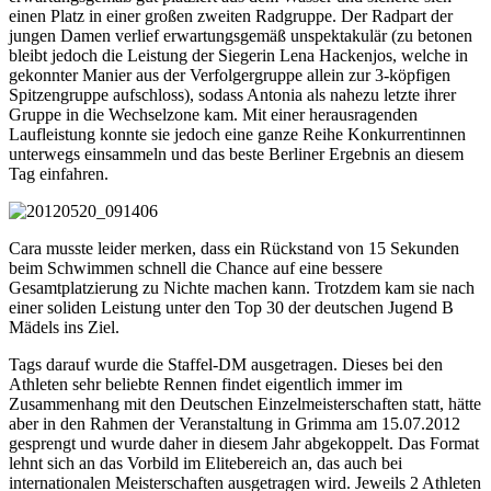
einen Platz in einer großen zweiten Radgruppe. Der Radpart der
jungen Damen verlief erwartungsgemäß unspektakulär (zu betonen
bleibt jedoch die Leistung der Siegerin Lena Hackenjos, welche in
gekonnter Manier aus der Verfolgergruppe allein zur 3-köpfigen
Spitzengruppe aufschloss), sodass Antonia als nahezu letzte ihrer
Gruppe in die Wechselzone kam. Mit einer herausragenden
Laufleistung konnte sie jedoch eine ganze Reihe Konkurrentinnen
unterwegs einsammeln und das beste Berliner Ergebnis an diesem
Tag einfahren.
Cara musste leider merken, dass ein Rückstand von 15 Sekunden
beim Schwimmen schnell die Chance auf eine bessere
Gesamtplatzierung zu Nichte machen kann. Trotzdem kam sie nach
einer soliden Leistung unter den Top 30 der deutschen Jugend B
Mädels ins Ziel.
Tags darauf wurde die Staffel-DM ausgetragen. Dieses bei den
Athleten sehr beliebte Rennen findet eigentlich immer im
Zusammenhang mit den Deutschen Einzelmeisterschaften statt, hätte
aber in den Rahmen der Veranstaltung in Grimma am 15.07.2012
gesprengt und wurde daher in diesem Jahr abgekoppelt. Das Format
lehnt sich an das Vorbild im Elitebereich an, das auch bei
internationalen Meisterschaften ausgetragen wird. Jeweils 2 Athleten