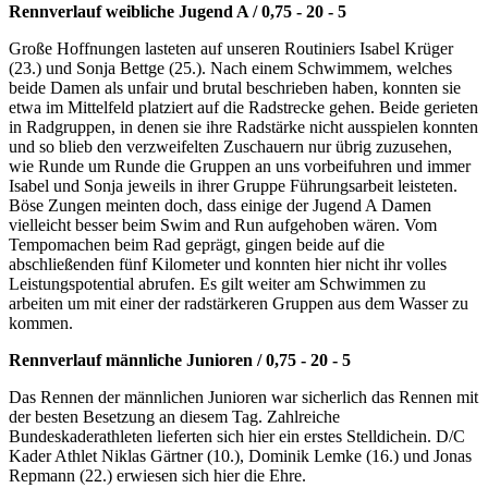
Rennverlauf weibliche Jugend A / 0,75 - 20 - 5
Große Hoffnungen lasteten auf unseren Routiniers Isabel Krüger
(23.) und Sonja Bettge (25.). Nach einem Schwimmem, welches
beide Damen als unfair und brutal beschrieben haben, konnten sie
etwa im Mittelfeld platziert auf die Radstrecke gehen. Beide gerieten
in Radgruppen, in denen sie ihre Radstärke nicht ausspielen konnten
und so blieb den verzweifelten Zuschauern nur übrig zuzusehen,
wie Runde um Runde die Gruppen an uns vorbeifuhren und immer
Isabel und Sonja jeweils in ihrer Gruppe Führungsarbeit leisteten.
Böse Zungen meinten doch, dass einige der Jugend A Damen
vielleicht besser beim Swim and Run aufgehoben wären. Vom
Tempomachen beim Rad geprägt, gingen beide auf die
abschließenden fünf Kilometer und konnten hier nicht ihr volles
Leistungspotential abrufen. Es gilt weiter am Schwimmen zu
arbeiten um mit einer der radstärkeren Gruppen aus dem Wasser zu
kommen.
Rennverlauf männliche Junioren / 0,75 - 20 - 5
Das Rennen der männlichen Junioren war sicherlich das Rennen mit
der besten Besetzung an diesem Tag. Zahlreiche
Bundeskaderathleten lieferten sich hier ein erstes Stelldichein. D/C
Kader Athlet Niklas Gärtner (10.), Dominik Lemke (16.) und Jonas
Repmann (22.) erwiesen sich hier die Ehre.