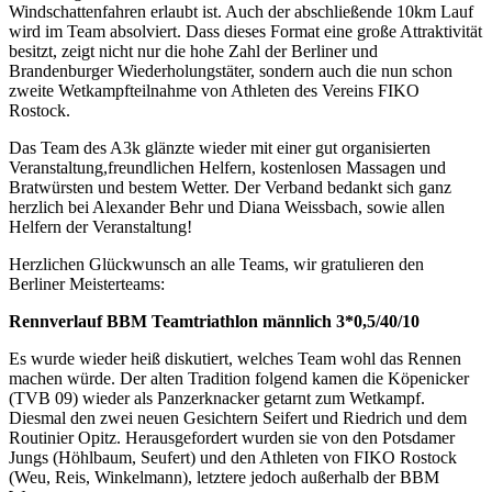
Windschattenfahren erlaubt ist. Auch der abschließende 10km Lauf
wird im Team absolviert. Dass dieses Format eine große Attraktivität
besitzt, zeigt nicht nur die hohe Zahl der Berliner und
Brandenburger Wiederholungstäter, sondern auch die nun schon
zweite Wetkampfteilnahme von Athleten des Vereins FIKO
Rostock.
Das Team des A3k glänzte wieder mit einer gut organisierten
Veranstaltung,freundlichen Helfern, kostenlosen Massagen und
Bratwürsten und bestem Wetter. Der Verband bedankt sich ganz
herzlich bei Alexander Behr und Diana Weissbach, sowie allen
Helfern der Veranstaltung!
Herzlichen Glückwunsch an alle Teams, wir gratulieren den
Berliner Meisterteams:
Rennverlauf BBM Teamtriathlon männlich 3*0,5/40/10
Es wurde wieder heiß diskutiert, welches Team wohl das Rennen
machen würde. Der alten Tradition folgend kamen die Köpenicker
(TVB 09) wieder als Panzerknacker getarnt zum Wetkampf.
Diesmal den zwei neuen Gesichtern Seifert und Riedrich und dem
Routinier Opitz. Herausgefordert wurden sie von den Potsdamer
Jungs (Höhlbaum, Seufert) und den Athleten von FIKO Rostock
(Weu, Reis, Winkelmann), letztere jedoch außerhalb der BBM