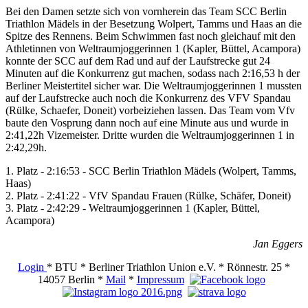
Bei den Damen setzte sich von vornherein das Team SCC Berlin
Triathlon Mädels in der Besetzung Wolpert, Tamms und Haas an die
Spitze des Rennens. Beim Schwimmen fast noch gleichauf mit den
Athletinnen von Weltraumjoggerinnen 1 (Kapler, Büttel, Acampora)
konnte der SCC auf dem Rad und auf der Laufstrecke gut 24
Minuten auf die Konkurrenz gut machen, sodass nach 2:16,53 h der
Berliner Meistertitel sicher war. Die Weltraumjoggerinnen 1 mussten
auf der Laufstrecke auch noch die Konkurrenz des VFV Spandau
(Rülke, Schaefer, Doneit) vorbeiziehen lassen. Das Team vom Vfv
baute den Vosprung dann noch auf eine Minute aus und wurde in
2:41,22h Vizemeister. Dritte wurden die Weltraumjoggerinnen 1 in
2:42,29h.
1. Platz - 2:16:53 - SCC Berlin Triathlon Mädels (Wolpert, Tamms,
Haas)
2. Platz - 2:41:22 - VfV Spandau Frauen (Rülke, Schäfer, Doneit)
3. Platz - 2:42:29 - Weltraumjoggerinnen 1 (Kapler, Büttel,
Acampora)
Jan Eggers
Login
* BTU * Berliner Triathlon Union e.V. * Rönnestr. 25 *
14057 Berlin *
Mail
*
Impressum