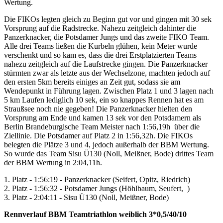
Wertung.
Die FIKOs legten gleich zu Beginn gut vor und gingen mit 30 sek
Vorsprung auf die Radstrecke. Nahezu zeitgleich dahinter die
Panzerknacker, die Potsdamer Jungs und das zweite FIKO Team.
Alle drei Teams ließen die Kurbeln glühen, kein Meter wurde
verschenkt und so kam es, dass die drei Erstplatzierten Teams
nahezu zeitgleich auf die Laufstrecke gingen. Die Panzerknacker
stürmten zwar als letzte aus der Wechselzone, machten jedoch auf
den ersten 5km bereits einiges an Zeit gut, sodass sie am
Wendepunkt in Führung lagen. Zwischen Platz 1 und 3 lagen nach
5 km Laufen lediglich 10 sek, ein so knappes Rennen hat es am
Straußsee noch nie gegeben! Die Panzerknacker hielten den
Vorsprung am Ende und kamen 13 sek vor den Potsdamern als
Berlin Brandeburgische Team Meister nach 1:56,19h über die
Ziellinie. Die Potsdamer auf Platz 2 in 1:56,32h. Die FIKOs
belegten die Plätze 3 und 4, jedoch außerhalb der BBM Wertung.
So wurde das Team Sisu Ü130 (Noll, Meißner, Bode) drittes Team
der BBM Wertung in 2:04,11h.
1. Platz - 1:56:19 - Panzerknacker (Seifert, Opitz, Riedrich)
2. Platz - 1:56:32 - Potsdamer Jungs (Höhlbaum, Seufert, )
3. Platz - 2:04:11 - Sisu Ü130 (Noll, Meißner, Bode)
Rennverlauf BBM Teamtriathlon weiblich 3*0,5/40/10