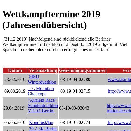
Wettkampftermine 2019
(Jahresendübersicht)
[31.12.2019] Nachfolgend sind rückblickend alle Berliner
Wettkampftermine im Triathlon und Duathlon 2019 aufgeführt. Viel
Spaß beim recherchieren und ein erfolgreiches neues Jahr!
Datum
Veranstaltung
Genehmigungsnummer
Vera
SISU
23.02.2019
03-19-04-02789
www.sisu-be
Winterduathlon
17. Mountain
09.03.2019
03-19-04-02715
http://www.
Challenge
"Airfield Race"
Schülerduathlon
http://www.s
28.04.2019
03-19-03-03043
VELO Berlin
trikids.de/sc
05.05.2019
KondiusMan
03-19-01-02774
http://www.tu
29.A3K Berlin