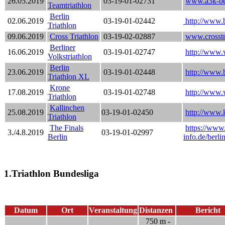
26.05.2019
03-19-01-02731
www.a3k-ber
Teamtriathlon
Berlin
02.06.2019
03-19-01-02442
http://www.be
Triathlon
09.06.2019
Cross Triathlon
03-19-02-02887
www.crosstri
Berliner
16.06.2019
03-19-01-02747
http://www.w
Volkstriathlon
Berlin
23.06.2019
03-19-01-02448
http://www.b
Triathlon XL
Krone
17.08.2019
03-19-01-02748
http://www.w
Triathlon
Kallinchen
25.08.2019
03-19-01-02450
http://www.k
Triathlon
The Finals
https://www
3./4.8.2019
03-19-01-02997
Berlin
info.de/berl
1.Triathlon Bundesliga
Datum
Ort
Veranstaltung
Distanzen
Bericht
750 m -