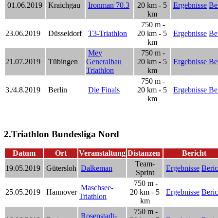
01.06.2019
Kraichgau
Ironman 70.3
20 km - 5
Ergebnisse
Be
km
750 m -
23.06.2019
Düsseldorf
T3-Triathlon
20 km - 5
Ergebnisse
Be
km
Mey
750 m -
21.07.2019
Tübingen
Generalbau
20 km - 5
Ergebnisse
Be
Triathlon
km
750 m -
3./4.8.2019
Berlin
Die Finals
20 km - 5
Ergebnisse
Be
km
2.Triathlon Bundesliga Nord
Datum
Ort
Veranstaltung
Distanzen
Bericht
Team-
19.05.2019
Gütersloh
Dalkeman
Ergebnisse
Beric
Sprint
750 m -
Maschsee-
25.05.2019
Hannover
20 km - 5
Ergebnisse
Beric
Triathlon
km
750 m -
Rosenstadt-