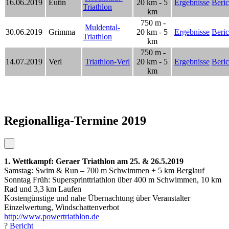
16.06.2019
Eutin
20 km - 5
Ergebnisse
Beric
Triathlon
km
750 m -
Muldental-
30.06.2019
Grimma
20 km - 5
Ergebnisse
Beric
Triathlon
km
750 m -
14.07.2019
Verl
Triathlon-Verl
20 km - 5
Ergebnisse
Beric
km
Regionalliga-Termine 2019
1. Wettkampf: Geraer Triathlon am 25. & 26.5.2019
Samstag: Swim & Run – 700 m Schwimmen + 5 km Berglauf
Sonntag Früh: Supersprinttriathlon über 400 m Schwimmen, 10 km
Rad und 3,3 km Laufen
Kostengünstige und nahe Übernachtung über Veranstalter
Einzelwertung, Windschattenverbot
http://www.powertriathlon.de
?
Bericht