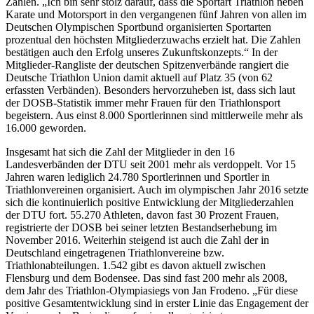
Zahlen. „Ich bin sehr stolz darauf, dass die Sportart Triathlon neben
Karate und Motorsport in den vergangenen fünf Jahren von allen im
Deutschen Olympischen Sportbund organisierten Sportarten
prozentual den höchsten Mitgliederzuwachs erzielt hat. Die Zahlen
bestätigen auch den Erfolg unseres Zukunftskonzepts.“ In der
Mitglieder-Rangliste der deutschen Spitzenverbände rangiert die
Deutsche Triathlon Union damit aktuell auf Platz 35 (von 62
erfassten Verbänden). Besonders hervorzuheben ist, dass sich laut
der DOSB-Statistik immer mehr Frauen für den Triathlonsport
begeistern. Aus einst 8.000 Sportlerinnen sind mittlerweile mehr als
16.000 geworden.
Insgesamt hat sich die Zahl der Mitglieder in den 16
Landesverbänden der DTU seit 2001 mehr als verdoppelt. Vor 15
Jahren waren lediglich 24.780 Sportlerinnen und Sportler in
Triathlonvereinen organisiert. Auch im olympischen Jahr 2016 setzte
sich die kontinuierlich positive Entwicklung der Mitgliederzahlen
der DTU fort. 55.270 Athleten, davon fast 30 Prozent Frauen,
registrierte der DOSB bei seiner letzten Bestandserhebung im
November 2016. Weiterhin steigend ist auch die Zahl der in
Deutschland eingetragenen Triathlonvereine bzw.
Triathlonabteilungen. 1.542 gibt es davon aktuell zwischen
Flensburg und dem Bodensee. Das sind fast 200 mehr als 2008,
dem Jahr des Triathlon-Olympiasiegs von Jan Frodeno. „Für diese
positive Gesamtentwicklung sind in erster Linie das Engagement der