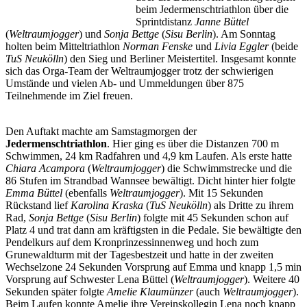
beim Jedermenschtriathlon über die
Sprintdistanz
Janne Büttel
(
Weltraumjogger
) und
Sonja Bettge
(
Sisu Berlin
). Am Sonntag
holten beim Mitteltriathlon
Norman Fenske
und
Livia Eggler
(beide
TuS Neukölln
) den Sieg und Berliner Meistertitel. Insgesamt konnte
sich das Orga-Team der Weltraumjogger trotz der schwierigen
Umstände und vielen Ab- und Ummeldungen über 875
Teilnehmende im Ziel freuen.
Den Auftakt machte am Samstagmorgen der
Jedermenschtriathlon
. Hier ging es über die Distanzen 700 m
Schwimmen, 24 km Radfahren und 4,9 km Laufen. Als erste hatte
Chiara Acampora
(
Weltraumjogger
) die Schwimmstrecke und die
86 Stufen im Strandbad Wannsee bewältigt. Dicht hinter hier folgte
Emma Büttel
(ebenfalls
Weltraumjogger
). Mit 15 Sekunden
Rückstand lief
Karolina Kraska
(
TuS Neukölln
) als Dritte zu ihrem
Rad,
Sonja Bettge
(
Sisu Berlin
) folgte mit 45 Sekunden schon auf
Platz 4 und trat dann am kräftigsten in die Pedale. Sie bewältigte den
Pendelkurs auf dem Kronprinzessinnenweg und hoch zum
Grunewaldturm mit der Tagesbestzeit und hatte in der zweiten
Wechselzone 24 Sekunden Vorsprung auf Emma und knapp 1,5 min
Vorsprung auf Schwester Lena Büttel (
Weltraumjogger
). Weitere 40
Sekunden später folgte
Amelie Klaumünzer
(auch
Weltraumjogger
).
Beim Laufen konnte Amelie ihre Vereinskollegin Lena noch knapp