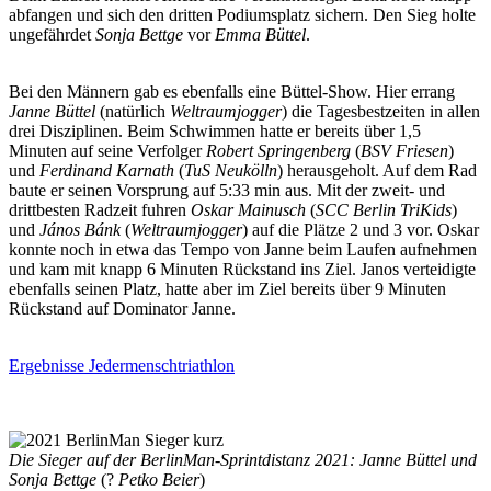
abfangen und sich den dritten Podiumsplatz sichern. Den Sieg holte
ungefährdet
Sonja Bettge
vor
Emma Büttel
.
Bei den Männern gab es ebenfalls eine Büttel-Show. Hier errang
Janne Büttel
(natürlich
Weltraumjogger
) die Tagesbestzeiten in allen
drei Disziplinen. Beim Schwimmen hatte er bereits über 1,5
Minuten auf seine Verfolger
Robert Springenberg
(
BSV Friesen
)
und
Ferdinand Karnath
(
TuS Neukölln
) herausgeholt. Auf dem Rad
baute er seinen Vorsprung auf 5:33 min aus. Mit der zweit- und
drittbesten Radzeit fuhren
Oskar Mainusch
(
SCC Berlin TriKids
)
und
János Bánk
(
Weltraumjogger
) auf die Plätze 2 und 3 vor. Oskar
konnte noch in etwa das Tempo von Janne beim Laufen aufnehmen
und kam mit knapp 6 Minuten Rückstand ins Ziel. Janos verteidigte
ebenfalls seinen Platz, hatte aber im Ziel bereits über 9 Minuten
Rückstand auf Dominator Janne.
Ergebnisse Jedermenschtriathlon
Die Sieger auf der BerlinMan-Sprintdistanz 2021: Janne Büttel und
Sonja Bettge
(?
Petko Beier
)