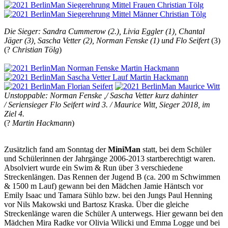
Die Sieger: Sandra Cummerow (2.), Livia Eggler (1), Chantal
Jäger (3), Sascha Vetter (2), Norman Fenske (1) und Flo Seifert
(3)
(?
Christian Tölg
)
Unstoppable: Norman Fenske ,/ Sascha Vetter kurz dahinter
/
Seriensieger Flo Seifert wird 3. / Maurice Witt, Sieger 2018, im
Ziel 4.
(?
Martin Hackmann
)
Zusätzlich fand am Sonntag der
MiniMan
statt, bei dem Schüler
und Schülerinnen der Jahrgänge 2006-2013 startberechtigt waren.
Absolviert wurde ein Swim & Run über 3 verschiedene
Streckenlängen. Das Rennen der Jugend B (ca. 200 m Schwimmen
& 1500 m Lauf) gewann bei den Mädchen Jamie Häntsch vor
Emily Isaac und Tamara Sühlo bzw. bei den Jungs Paul Henning
vor Nils Makowski und Bartosz Kraska. Über die gleiche
Streckenlänge waren die Schüler A unterwegs. Hier gewann bei den
Mädchen Mira Radke vor Olivia Wilicki und Emma Logge und bei