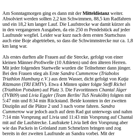
Am Sonntagmorgen ging es dann mit der
Mitteldistanz
weiter.
Absolviert werden sollten 2,2 km Schwimmen, 88,5 km Radfahren
und ein 18,2 km langer Lauf. Die Laufstrecke war damit kürzer als
in den vergangenen Ausgaben, da ein 250 m Pendelstück auf jeder
Laufrunde wegfiel. Leider war kurz nach dem ersten Startschuss
auch eine Boje abgetrieben, so dass die Schwimmstrecke nur ca. 1,8
km lang war.
Als erstes durften alle Frauen auf die Strecke, gefolgt von einer
kleinen Männer-Profiwelle (10 Athleten) und den älteren Herren.
Mit jeder folgenden Startwelle wurden die Teilnehmer dann jünger.
Bei den Frauen stieg als Erste
Sandra Cummerow
(
Triabolos
Triathlon Hamburg e.V
.) aus dem Wasser, dicht gefolgt von
Katja
Ritzmann
(
TRI EMTV
). Etwa 4 Minten später folgte
Steffi Richel
(
Triathlon Potsdam
) auf Platz 3. Die Favoritinnen
Chantal Jäger
(
TVB09
) und
Livia Eggler
(
Team Berlin/ TuS Neukölln
) folgten mit
5:47 min und 8:34 min Rückstand. Beide konnten in der zweiten
Disziplin auf die Plätze 2 und 3 nach vorne fahren.
Sandra
Cummerow
war jedoch auch auf dem Rad gut unterwegs und nahm
7:14 min Vorsprung auf Livia und 11:43 min Vorsprung auf Chantal
mit auf die Laufstrecke. Laufrakete Livia ließ den Vorsprung aber
wie das Packeis in Grönland zum Schmelzen bringen und zog
bereits in der zweiten Laufrunde an Sandra vorbei. Mit der