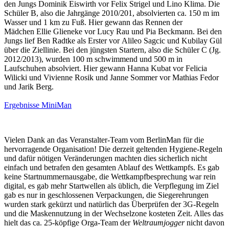
den Jungs Dominik Eiswirth vor Felix Strigel und Lino Klima. Die
Schüler B, also die Jahrgänge 2010/201, absolvierten ca. 150 m im
Wasser und 1 km zu Fuß. Hier gewann das Rennen der
Mädchen Ellie Glieneke vor Lucy Rau und Pia Beckmann. Bei den
Jungs lief Ben Radtke als Erster vor Alileo Sagcic und Kubilay Gül
über die Ziellinie. Bei den jüngsten Startern, also die Schüler C (Jg.
2012/2013), wurden 100 m schwimmend und 500 m in
Laufschuhen absolviert. Hier gewann Hanna Kubat vor Felicia
Wilicki und Vivienne Rosik und Janne Sommer vor Mathias Fedor
und Jarik Berg.
Ergebnisse MiniMan
Vielen Dank an das Veranstalter-Team vom BerlinMan für die
hervorragende Organisation! Die derzeit geltenden Hygiene-Regeln
und dafür nötigen Veränderungen machten dies sicherlich nicht
einfach und betrafen den gesamten Ablauf des Wettkampfs. Es gab
keine Startnummernausgabe, die Wettkampfbesprechung war rein
digital, es gab mehr Startwellen als üblich, die Verpflegung im Ziel
gab es nur in geschlossenen Verpackungen, die Siegerehrungen
wurden stark gekürzt und natürlich das Überprüfen der 3G-Regeln
und die Maskennutzung in der Wechselzone kosteten Zeit. Alles das
hielt das ca. 25-köpfige Orga-Team der
Weltraumjogger
nicht davon