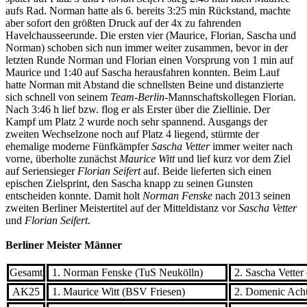
aufs Rad. Norman hatte als 6. bereits 3:25 min Rückstand, machte
aber sofort den größten Druck auf der 4x zu fahrenden
Havelchausseerunde. Die ersten vier (Maurice, Florian, Sascha und
Norman) schoben sich nun immer weiter zusammen, bevor in der
letzten Runde Norman und Florian einen Vorsprung von 1 min auf
Maurice und 1:40 auf Sascha herausfahren konnten. Beim Lauf
hatte Norman mit Abstand die schnellsten Beine und distanzierte
sich schnell von seinem
Team-Berlin
-Mannschaftskollegen Florian.
Nach 3:46 h lief bzw. flog er als Erster über die Ziellinie. Der
Kampf um Platz 2 wurde noch sehr spannend. Ausgangs der
zweiten Wechselzone noch auf Platz 4 liegend, stürmte der
ehemalige moderne Fünfkämpfer
Sascha Vetter
immer weiter nach
vorne, überholte zunächst
Maurice Witt
und lief kurz vor dem Ziel
auf Seriensieger
Florian Seifert
auf. Beide lieferten sich einen
epischen Zielsprint, den Sascha knapp zu seinen Gunsten
entscheiden konnte. Damit holt
Norman Fenske
nach 2013 seinen
zweiten Berliner Meistertitel auf der Mitteldistanz vor
Sascha Vetter
und
Florian Seifert
.
Berliner Meister Männer
Gesamt
1. Norman Fenske (TuS Neukölln)
2. Sascha Vetter
AK25
1. Maurice Witt (BSV Friesen)
2. Domenic Achte