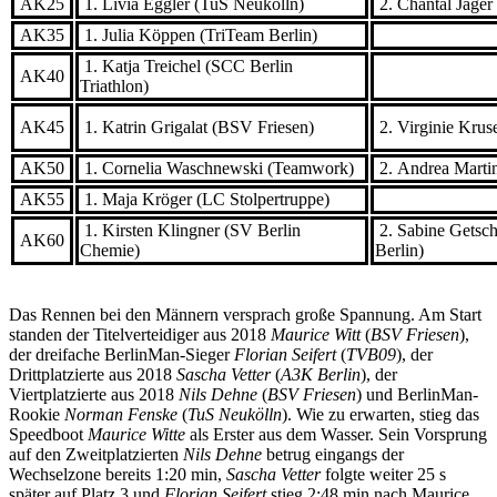
AK25
1. Livia Eggler (TuS Neukölln)
2. Chantal Jäge
AK35
1. Julia Köppen (TriTeam Berlin)
1. Katja Treichel (SCC Berlin
AK40
Triathlon)
AK45
1. Katrin Grigalat (BSV Friesen)
2. Virginie Krus
AK50
1. Cornelia Waschnewski (Teamwork)
2. Andrea Marti
AK55
1. Maja Kröger (LC Stolpertruppe)
1. Kirsten Klingner (SV Berlin
2. Sabine Getsch
AK60
Chemie)
Berlin)
Das Rennen bei den Männern versprach große Spannung. Am Start
standen der Titelverteidiger aus 2018
Maurice Witt
(
BSV Friesen
),
der dreifache BerlinMan-Sieger
Florian Seifert
(
TVB09
), der
Drittplatzierte aus 2018
Sascha Vetter
(
A3K Berlin
), der
Viertplatzierte aus 2018
Nils Dehne
(
BSV Friesen
) und BerlinMan-
Rookie
Norman Fenske
(
TuS Neukölln
). Wie zu erwarten, stieg das
Speedboot
Maurice Witte
als Erster aus dem Wasser. Sein Vorsprung
auf den Zweitplatzierten
Nils Dehne
betrug eingangs der
Wechselzone bereits 1:20 min,
Sascha Vetter
folgte weiter 25 s
später auf Platz 3 und
Florian Seifert
stieg 2:48 min nach Maurice