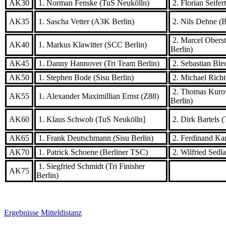
AK30
1. Norman Fenske (TuS Neukölln)
2. Florian Seife
AK35
1. Sascha Vetter (A3K Berlin)
2. Nils Dehne (
2. Marcel Oberste
AK40
1. Markus Klawitter (SCC Berlin)
Berlin)
AK45
1. Danny Hannover (Tri Team Berlin)
2. Sebastian Blec
AK50
1. Stephen Bode (Sisu Berlin)
2. Michael Richt
2. Thomas Kurows
AK55
1. Alexander Maximillian Ernst (Z88)
Berlin)
AK60
1. Klaus Schwob (TuS Neukölln]
2. Dirk Bartels (
AK65
1. Frank Deutschmann (Sisu Berlin)
2. Ferdinand Kar
AK70
1. Patrick Schoene (Berliner TSC)
2. Wilfried Sedl
1. Siegfried Schmidt (Tri Finisher
AK75
Berlin)
Ergebnisse Mitteldistanz