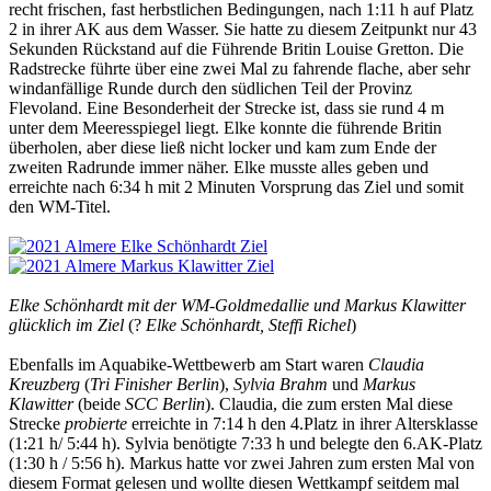
recht frischen, fast herbstlichen Bedingungen, nach 1:11 h auf Platz
2 in ihrer AK aus dem Wasser. Sie hatte zu diesem Zeitpunkt nur 43
Sekunden Rückstand auf die Führende Britin Louise Gretton. Die
Radstrecke führte über eine zwei Mal zu fahrende flache, aber sehr
windanfällige Runde durch den südlichen Teil der Provinz
Flevoland. Eine Besonderheit der Strecke ist, dass sie rund 4 m
unter dem Meeresspiegel liegt. Elke konnte die führende Britin
überholen, aber diese ließ nicht locker und kam zum Ende der
zweiten Radrunde immer näher. Elke musste alles geben und
erreichte nach 6:34 h mit 2 Minuten Vorsprung das Ziel und somit
den WM-Titel.
Elke Schönhardt mit der WM-Goldmedallie und Markus Klawitter
glücklich im Ziel
(?
Elke Schönhardt, Steffi Richel
)
Ebenfalls im Aquabike-Wettbewerb am Start waren
Claudia
Kreuzberg
(
Tri Finisher Berlin
),
Sylvia Brahm
und
Markus
Klawitter
(beide
SCC Berlin
). Claudia, die zum ersten Mal diese
Strecke
probierte
erreichte in 7:14 h den 4.Platz in ihrer Altersklasse
(1:21 h/ 5:44 h). Sylvia benötigte 7:33 h und belegte den 6.AK-Platz
(1:30 h / 5:56 h). Markus hatte vor zwei Jahren zum ersten Mal von
diesem Format gelesen und wollte diesen Wettkampf seitdem mal