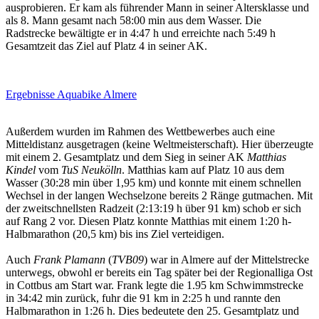
ausprobieren. Er kam als führender Mann in seiner Altersklasse und
als 8. Mann gesamt nach 58:00 min aus dem Wasser. Die
Radstrecke bewältigte er in 4:47 h und erreichte nach 5:49 h
Gesamtzeit das Ziel auf Platz 4 in seiner AK.
Ergebnisse Aquabike Almere
Außerdem wurden im Rahmen des Wettbewerbes auch eine
Mitteldistanz ausgetragen (keine Weltmeisterschaft). Hier überzeugte
mit einem 2. Gesamtplatz und dem Sieg in seiner AK
Matthias
Kindel
vom
TuS Neukölln
. Matthias kam auf Platz 10 aus dem
Wasser (30:28 min über 1,95 km) und konnte mit einem schnellen
Wechsel in der langen Wechselzone bereits 2 Ränge gutmachen. Mit
der zweitschnellsten Radzeit (2:13:19 h über 91 km) schob er sich
auf Rang 2 vor. Diesen Platz konnte Matthias mit einem 1:20 h-
Halbmarathon (20,5 km) bis ins Ziel verteidigen.
Auch
Frank Plamann
(
TVB09
) war in Almere auf der Mittelstrecke
unterwegs, obwohl er bereits ein Tag später bei der Regionalliga Ost
in Cottbus am Start war. Frank legte die 1.95 km Schwimmstrecke
in 34:42 min zurück, fuhr die 91 km in 2:25 h und rannte den
Halbmarathon in 1:26 h. Dies bedeutete den 25. Gesamtplatz und