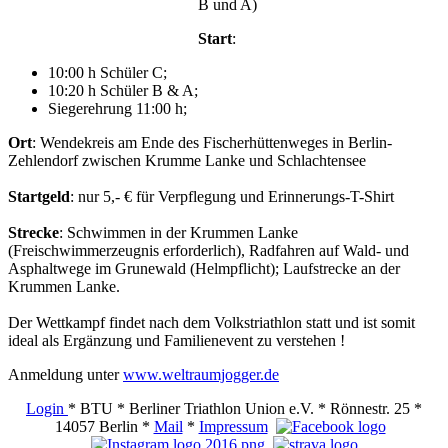
B und A)
S
tart
:
10:00 h Schüler C;
10:20 h Schüler B & A;
Siegerehrung 11:00 h;
Ort
: Wendekreis am Ende des Fischerhüttenweges in Berlin-
Zehlendorf zwischen Krumme Lanke und Schlachtensee
Startgeld
: nur 5,- € für Verpflegung und Erinnerungs-T-Shirt
Strecke
: Schwimmen in der Krummen Lanke
(Freischwimmerzeugnis erforderlich), Radfahren auf Wald- und
Asphaltwege im Grunewald (Helmpflicht); Laufstrecke an der
Krummen Lanke.
Der Wettkampf findet nach dem Volkstriathlon statt und ist somit
ideal als Ergänzung und Familienevent zu verstehen !
Anmeldung unter
www.weltraumjogger.de
Login
* BTU * Berliner Triathlon Union e.V. * Rönnestr. 25 *
14057 Berlin *
Mail
*
Impressum