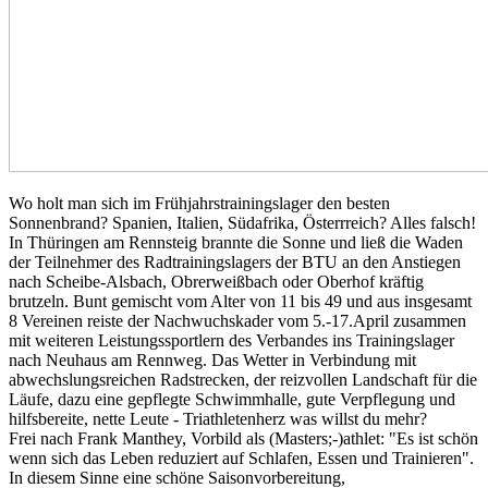
Wo holt man sich im Frühjahrstrainingslager den besten
Sonnenbrand? Spanien, Italien, Südafrika, Österrreich? Alles falsch!
In Thüringen am Rennsteig brannte die Sonne und ließ die Waden
der Teilnehmer des Radtrainingslagers der BTU an den Anstiegen
nach Scheibe-Alsbach, Obrerweißbach oder Oberhof kräftig
brutzeln. Bunt gemischt vom Alter von 11 bis 49 und aus insgesamt
8 Vereinen reiste der Nachwuchskader vom 5.-17.April zusammen
mit weiteren Leistungssportlern des Verbandes ins Trainingslager
nach Neuhaus am Rennweg. Das Wetter in Verbindung mit
abwechslungsreichen Radstrecken, der reizvollen Landschaft für die
Läufe, dazu eine gepflegte Schwimmhalle, gute Verpflegung und
hilfsbereite, nette Leute - Triathletenherz was willst du mehr?
Frei nach Frank Manthey, Vorbild als (Masters;-)athlet: "Es ist schön
wenn sich das Leben reduziert auf Schlafen, Essen und Trainieren".
In diesem Sinne eine schöne Saisonvorbereitung,