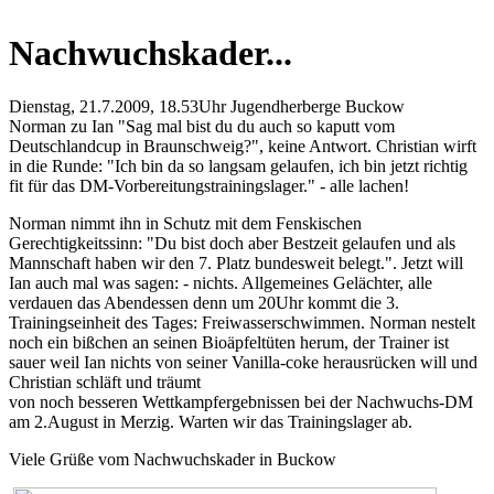
Nachwuchskader...
Dienstag, 21.7.2009, 18.53Uhr Jugendherberge Buckow
Norman zu Ian "Sag mal bist du du auch so kaputt vom
Deutschlandcup in Braunschweig?", keine Antwort. Christian wirft
in die Runde: "Ich bin da so langsam gelaufen, ich bin jetzt richtig
fit für das DM-Vorbereitungstrainingslager." - alle lachen!
Norman nimmt ihn in Schutz mit dem Fenskischen
Gerechtigkeitssinn: "Du bist doch aber Bestzeit gelaufen und als
Mannschaft haben wir den 7. Platz bundesweit belegt.". Jetzt will
Ian auch mal was sagen: - nichts. Allgemeines Gelächter, alle
verdauen das Abendessen denn um 20Uhr kommt die 3.
Trainingseinheit des Tages: Freiwasserschwimmen. Norman nestelt
noch ein bißchen an seinen Bioäpfeltüten herum, der Trainer ist
sauer weil Ian nichts von seiner Vanilla-coke herausrücken will und
Christian schläft und träumt
von noch besseren Wettkampfergebnissen bei der Nachwuchs-DM
am 2.August in Merzig. Warten wir das Trainingslager ab.
Viele Grüße vom Nachwuchskader in Buckow