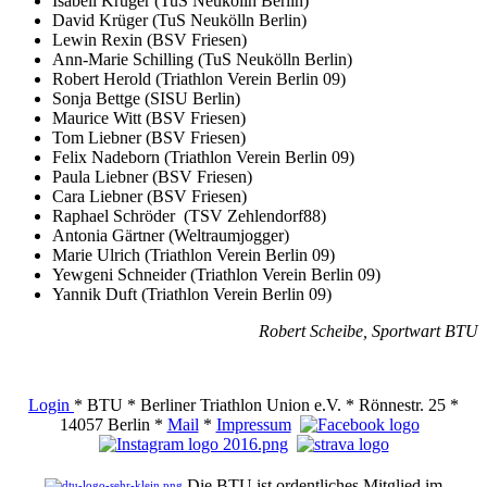
Isabell Krüger (TuS Neukölln Berlin)
David Krüger (TuS Neukölln Berlin)
Lewin Rexin (BSV Friesen)
Ann-Marie Schilling (TuS Neukölln Berlin)
Robert Herold (Triathlon Verein Berlin 09)
Sonja Bettge (SISU Berlin)
Maurice Witt (BSV Friesen)
Tom Liebner (BSV Friesen)
Felix Nadeborn (Triathlon Verein Berlin 09)
Paula Liebner (BSV Friesen)
Cara Liebner (BSV Friesen)
Raphael Schröder (TSV Zehlendorf88)
Antonia Gärtner (Weltraumjogger)
Marie Ulrich (Triathlon Verein Berlin 09)
Yewgeni Schneider (Triathlon Verein Berlin 09)
Yannik Duft (Triathlon Verein Berlin 09)
Robert Scheibe, Sportwart BTU
Login
* BTU * Berliner Triathlon Union e.V. * Rönnestr. 25 *
14057 Berlin *
Mail
*
Impressum
Die BTU ist ordentliches Mitglied im