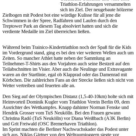
Triathlon-Erfahrungen versammelten
sich im Ziel. Der neugebaute hölzerne
Zielbogen mit Podest bot eine würdige Kulisse für all jene die
Schwimmen in der Spree, Radfahren und Laufen durch den
Treptower Park an diesem Tag absolviert hatten und sich die
verdiente Medaille im Ziel überreichen ließen.
Während beim Trainico-Kindertriathlon noch der Spaß für die Kids
im Vordergrund stand, ging es bei den vier weiteren Wellen auch um
Zeiten. So mancher Athlet hatte neben der Sammlung an
Teilnehmer-T-Shirts aus den Vorjahren auch seine Bestzeit auf den
Teilabschnitten im Visier. Aber auch die Neulinge und Extravagante
waren an der Startlinie, egal ob Klapprad oder das Damenrad mit
Körbchen. Die zahlreichen Fans an der Strecke ließen sich nicht von
Wetter vertreiben und feuerten alle an.
Den Sieg auf der Olympischen Distanz (1,5-40-10km) holte sich mit
Heimvorteil Dominik Kugler vom Triathlon Verein Berlin 09, dem
Ausrichter des Wettkampfes. Knapp dahinter Norman Fenske und
Hendrik Grosser vom TuS Neukölln. Bei den Frauen gewann
Christina Radó (TuS Neukölln) vor Diana Weißbach (A3K Berlin)
und Grit Freiwald (OSC Bremerhaven Triathlon).
Im Sprint machten die Berliner Nachwuchskader das Podest unter
sich aus. Niklas Gärtner von den Weltraumjoggern siegte vor