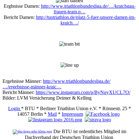
Ergbnisse Damen:
http://www.triathlonbundesliga.de/…/kraichgau-
frauen-team.p…
Bericht Damen:
http://tustriathlon.de/platz-5-fuer-unsere-damen-im-
kraich…/
Ergebnisse Männer:
http://www.triathlonbundesliga.de/
…/ergebnisse-männer-kraic…
Bericht Männer:
https://www.instagram.com/p/ByNuyXUCL7O/
Bilder: LVM Versicherung Deimer & Kelling
Login
* BTU * Berliner Triathlon Union e.V. * Rönnestr. 25 *
14057 Berlin *
Mail
*
Impressum
Die BTU ist ordentliches Mitglied im
Dachverband der Deutschen Triathlon Union