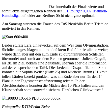
Das innerhalb der Finals vierte und
somit letzte ausgetragenen Rennen der
1. Bitburger 0,0% Triathlon-
Bundesliga
lief leider aus Berliner Sicht nicht g
anz optimal.
Am Samstag starteten die Frauen des TuS Neukölln Berlin Triathlon
motiviert in das Rennen.
Leider stürzte Lara Ungewickell auf dem Weg zum Olympiastadion.
Sichtlich angeschlagen und mit defektem Rad fuhr sie alleine weiter,
wurde dann aber auf den zum Ende zu durchfahrenden Schleifen
überrundet und somit aus dem Rennen genommen. Juliette Gogoll,
als 28. im Ziel, bekam eine Zeitstrafe, übersah aber die Information
auf der entsprechenden Tafel. Dies bedeutet Disqualifikation. Somit
konnten nur Sophia Weiler (Platz 25) und Michelle Braun (31.) mit
tollen Läufen korrekt punkten, was am Ende aber nur für den 14.
Platz in der Tagesmannschaftswertung reichte. In der
Abschlusstabelle konnten die Mädels den 10.Platz halten und den
Klassenerhalt somit souverän sichern. Herzlichen Glückwunsch!
Fotoquelle: DTU/Petko Beier