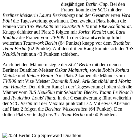
diesjährigen
Berlin-Cup
. Bei den
Frauen konnte der
SCC
mit der
Berliner Meisterin Laura Berkenberg
und der Gesamtvierten
Vera
Pöhl
die Tageswertung gewinnen. Den zweiten Platz holten die
Frauen vom
TuS Neukölln
mit
Elisabeth Eitz
und
Elke Schönhardt
.
Knapp dahinter auf Platz 3 folgten mir
Jorien Krediet
und
Lara
Rodday
die Frauen vom
TVB09
. In der Gesamtwertung führt
weiterhun
Teamwork Berlin
(64 Punkte) knapp vor dem
Triathlon
Team Berlin
(62 Punkte). Auf den dritten Rang konnte sich der
TuS
Neukölln
mit nun 43 Punkten schieben.
Auch bei den Männern siegte der
SCC Berlin
mit dem neuen
Berliner Duathlon-Meister
Oskar Mainusch,
sowie
Robin Joshua
Meinke
und
Reiner Braun
. Auf Platz 2 kamen die Männer vom
TVB09
mit Vize-Meister
Dominik Rueß
,
Arik Smeibidl
und
Moritz
van Haacke
. Den dritten Rang in der Tageswertung holten sich die
Männer vom
TuS Neukölln
mir
Sebastian Blecke
,
Yoann Le Noac'h
und
Ryuichiro 'Louis' Iijma
. In der Gesamtwertung führt weiterhin
der
SCC Berlin
mit der Maximalpunktzahl 72. Mit etwas Abstand
auf Platz 2 folgen die
Berliner Wasserratten
(64 Punkte). Den
dritten Platz verteidigt das
Tri Team Berlin
mit 60 Punkten.