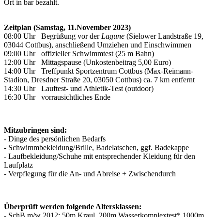
Ort in bar bezahlt.
Zeitplan (Samstag, 11.November 2023)
08:00 Uhr Begrüßung vor der
Lagune
(Sielower Landstraße 19,
03044 Cottbus), anschließend Umziehen und Einschwimmen
09:00 Uhr offizieller Schwimmtest (25 m Bahn)
12:00 Uhr Mittagspause (Unkostenbeitrag 5,00 Euro)
14:00 Uhr Treffpunkt Sportzentrum Cottbus (Max-Reimann-
Stadion, Dresdner Straße 20, 03050 Cottbus) ca. 7 km entfernt
14:30 Uhr Lauftest- und Athletik-Test (outdoor)
16:30 Uhr vorrausichtliches Ende
Mitzubringen sind:
- Dinge des persönlichen Bedarfs
- Schwimmbekleidung/Brille, Badelatschen, ggf. Badekappe
- Laufbekleidung/Schuhe mit entsprechender Kleidung für den
Laufplatz
- Verpflegung für die An- und Abreise + Zwischendurch
Überprüft werden folgende Altersklassen:
- SchB m/w 2012: 50m Kraul, 200m Wasserkomplextest* 1000m,